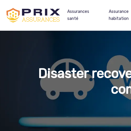
Assurances
Assurance
santé
habitation
Disaster recove
com