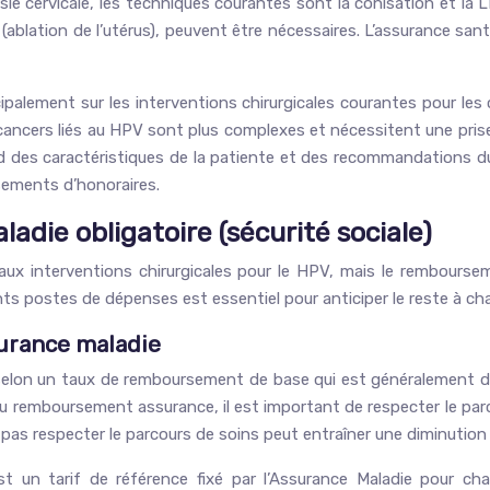
lasie cervicale, les techniques courantes sont la conisation et la
ablation de l’utérus), peuvent être nécessaires. L’assurance santé
cipalement sur les interventions chirurgicales courantes pour les 
cancers liés au HPV sont plus complexes et nécessitent une prise
nd des caractéristiques de la patiente et des recommandations du
sements d’honoraires.
die obligatoire (sécurité sociale)
 aux interventions chirurgicales pour le HPV, mais le rembours
ts postes de dépenses est essentiel pour anticiper le reste à ch
urance maladie
 selon un taux de remboursement de base qui est généralement de
 du remboursement assurance, il est important de respecter le p
 Ne pas respecter le parcours de soins peut entraîner une diminut
 un tarif de référence fixé par l’Assurance Maladie pour cha