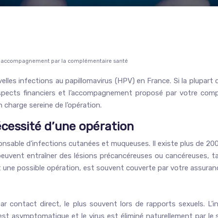
et accompagnement par la complémentaire santé
es infections au papillomavirus (HPV) en France. Si la plupart d
 aspects financiers et l’accompagnement proposé par votre comp
n charge sereine de l’opération.
écessité d’une opération
onsable d’infections cutanées et muqueuses. Il existe plus de 200
peuvent entraîner des lésions précancéreuses ou cancéreuses, t
nt une possible opération, est souvent couverte par votre assuran
 contact direct, le plus souvent lors de rapports sexuels. L’i
n est asymptomatique et le virus est éliminé naturellement par le